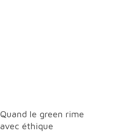
Environ
60%
d'un terrain de golf est dédié à la
conservation de la biodiversité
, tandis que
les 40% restants sont destinés à la pratique du
jeu.
En moyenne, un parcours de golf de
18 trous
produit suffisamment d'
oxygène pour
7 000 personnes
.
Seulement
3%
d'un parcours de golf est
soumis à un
traitement intensif
.
Quand le green rime
avec éthique