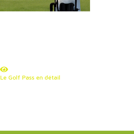
Pass choisi.
-20%
2 GREEN FEES
-25%
3 GREEN FEES OU PLUS
Disponible uniquement à l’accueil des golfs partenaires
Le Golf Pass en détail