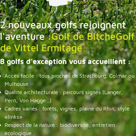
2 nouveaux golfs rejoignent
l'aventure :
Golf de Bitche
Golf
de Vittel Ermitage
8 golfs d’exception vous accueillent
:
Accès facile : tous proches de Strasbourg, Colmar ou
Mulhouse
Qualité architecturale : parcours signés (Langer,
Pern, Von Hagge…)
Cadres variés : forêts, vignes, plaine du Rhin, style
«links»
Respect de la nature : biodiversité, entretien
écologique…